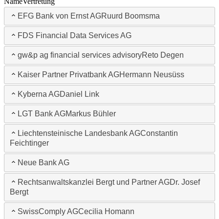
Name
Vertretung
EFG Bank von Ernst AG
Ruurd Boomsma
FDS Financial Data Services AG
gw&p ag financial services advisory
Reto Degen
Kaiser Partner Privatbank AG
Hermann Neusüss
Kyberna AG
Daniel Link
LGT Bank AG
Markus Bühler
Liechtensteinische Landesbank AG
Constantin
Feichtinger
Neue Bank AG
Rechtsanwaltskanzlei Bergt und Partner AG
Dr. Josef
Bergt
SwissComply AG
Cecilia Homann